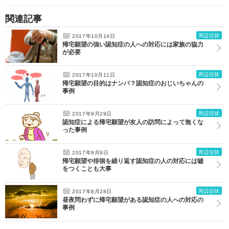
関連記事
周辺症状
2017年10月14日
帰宅願望の強い認知症の人への対応には家族の協力
が必要
周辺症状
2017年10月11日
帰宅願望の目的はナンパ？認知症のおじいちゃんの
事例
周辺症状
2017年9月29日
認知症による帰宅願望が友人の訪問によって無くな
った事例
周辺症状
2017年9月9日
帰宅願望や徘徊を繰り返す認知症の人の対応には嘘
をつくことも大事
周辺症状
2017年8月28日
昼夜問わずに帰宅願望がある認知症の人への対応の
事例