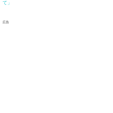
て」
広告