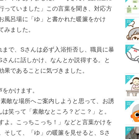
行っていました」
この言葉を聞き、対応方
お風呂場に「ゆ」と書かれた暖簾をかけ
19
てみました。
20
れまで、Sさんは必ず入浴拒否し、職員に暴
Sさんに話しかけ、なんとか説得する。と
効果であることに気づきました。
21
声をかけます。
を素敵な場所へご案内しようと思って、お誘
22
んは笑って「素敵なところ？どこ？」と。
すよ。こっちこっち！」などと言葉かけを
23
。
そして、「ゆ」の暖簾を見せると、Sさ