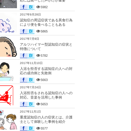
応には統一した声かけが重要
5982
2017年9月28日
認知症の周辺症状である異食行為
により便を食べることもある
5865
2017年7月9日
アルツハイマー型認知症の症状と
特徴について
5782
2017年11月10日
入浴を拒否する認知症の人への対
応の成功例と失敗例
5663
2017年7月24日
入浴拒否をされる認知症の人への
対応。音楽を活用した事例
5653
2017年11月1日
重度認知症の人の症状とは。介護
士として体験した事例を紹介
5577