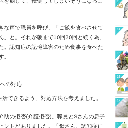
スを崩して、転倒してしまいそうになるこ
13
きな声で職員を呼び、「ご飯を食べさせて
14
ん」と。
それが朝まで10回20回と続く為、
た。認知症の記憶障害のため食事を食べた
15
す。
16
どへの対応
生活できるよう、対応方法を考えました。
17
助の拒否(介護拒否)。
職員とSさんの息子
18
ヒントがありました。
「母さん、認知症に