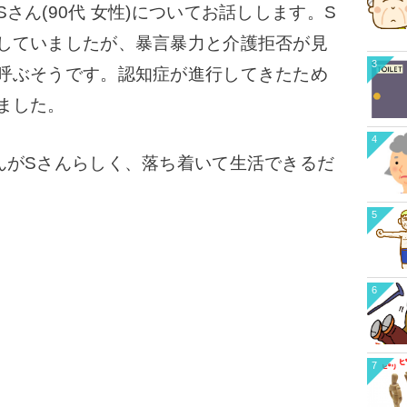
ん(90代 女性)についてお話しします。
S
していましたが、
暴言暴力と介護拒否が見
3
呼ぶそうです。認知症が進行してきたため
ました。
4
がSさんらしく、落ち着いて生活できるだ
5
6
7