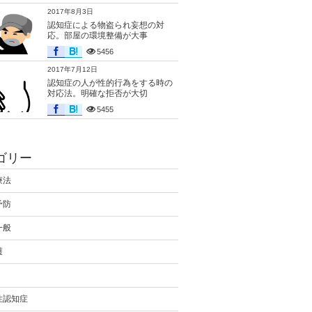
2017年8月3日
認知症による物盗られ妄想の対
応。部屋の環境整備が大事
5456
2017年7月12日
認知症の人が性的行為をする時の
対応法。明確な拒否が大切
5455
ゴリー
療法
予防
一般
護
性認知症