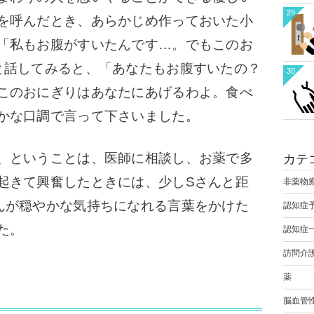
29
を呼んだとき、あらかじめ作っておいた小
「私もお腹がすいたんです…。でもこのお
と話してみると、
「あなたもお腹すいたの？
30
このおにぎりはあなたにあげるわよ。食べ
かな口調で言って下さいました。
、ということは、医師に相談し、お薬で多
カテ
起きて興奮したときには、少しSさんと距
非薬物
んが穏やかな気持ちになれる言葉をかけた
認知症
た。
認知症
訪問介
薬
脳血管