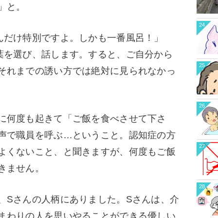
」と。
24
んだけ特別ですよ。しかも一番風呂！」
葉を選び、話します。
すると、ご自分から
25
それまでの誘い方では絶対に見られなかっ
。
26
に何度も起きて「ご飯を食べさせて下さ
声で職員を呼ぶ…ということ。
認知症の方
27
よくないこと、と聞きますが、何度もご飯
きません。
28
、Sさんの人柄にありました。
Sさんは、介
まわりの人を思いやることができる優しい