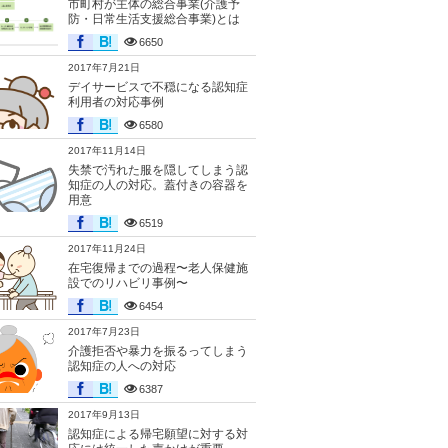
市町村が主体の総合事業(介護予
防・日常生活支援総合事業)とは
6650
2017年7月21日
デイサービスで不穏になる認知症
利用者の対応事例
6580
2017年11月14日
失禁で汚れた服を隠してしまう認
知症の人の対応。蓋付きの容器を
用意
6519
2017年11月24日
在宅復帰までの過程〜老人保健施
設でのリハビリ事例〜
6454
2017年7月23日
介護拒否や暴力を振るってしまう
認知症の人への対応
6387
2017年9月13日
認知症による帰宅願望に対する対