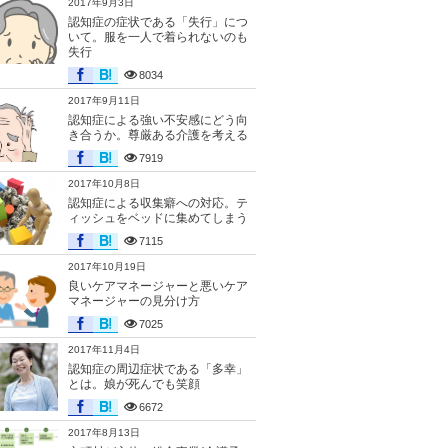
2017年9月3日
認知症の症状である「失行」につ
いて。服を一人で着られないのも
失行
8034
2017年9月11日
認知症による強い不安感にどう向
き合うか。尊厳ある介護を考える
7919
2017年10月8日
認知症による収集癖への対応。テ
ィッシュをベッドに集めてしまう
7115
2017年10月19日
良いケアマネージャーと悪いケア
マネージャーの見分け方
7025
2017年11月4日
認知症の周辺症状である「多幸」
とは。娘が死んでも笑顔
6672
2017年8月13日