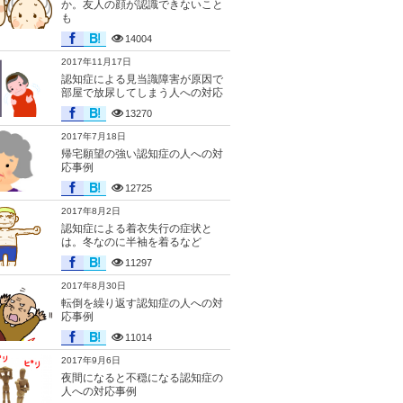
か。友人の顔が認識できないこと
も
14004
2017年11月17日
認知症による見当識障害が原因で
部屋で放尿してしまう人への対応
13270
2017年7月18日
帰宅願望の強い認知症の人への対
応事例
12725
2017年8月2日
認知症による着衣失行の症状と
は。冬なのに半袖を着るなど
11297
2017年8月30日
転倒を繰り返す認知症の人への対
応事例
11014
2017年9月6日
夜間になると不穏になる認知症の
人への対応事例