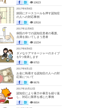
10623
2017年9月8日
頻回にナースコールを押す認知症
の人への対応事例
10516
2017年12月8日
病院の中での認知症患者の看護。
点滴を抜いてしまう患者
10234
2017年8月6日
ダメなケアマネージャーのタイプ
を5つ発表します
9753
2017年9月1日
お金に執着する認知症の人への対
応策について
9676
2017年10月12日
認知症により暴力や暴言を繰り返
し、対応に限界を感じた事例
8654