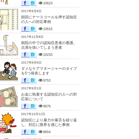
10623
2017年9月8日
頻回にナースコールを押す認知症
の人への対応事例
10515
2017年12月8日
病院の中での認知症患者の看護。
点滴を抜いてしまう患者
10233
2017年8月6日
ダメなケアマネージャーのタイプ
を5つ発表します
9753
2017年9月1日
お金に執着する認知症の人への対
応策について
9676
2017年10月12日
認知症により暴力や暴言を繰り返
し、対応に限界を感じた事例
8654