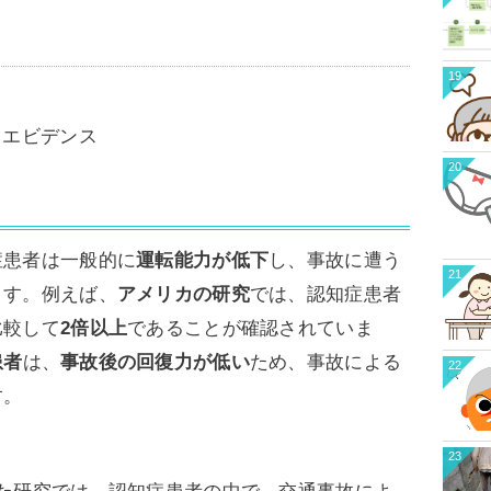
19
るエビデンス
20
症患者は一般的に
運転能力が低下
し、事故に遭う
21
ます。例えば、
アメリカの研究
では、認知症患者
比較して
2倍以上
であることが確認されていま
患者
は、
事故後の回復力が低い
ため、事故による
22
す。
23