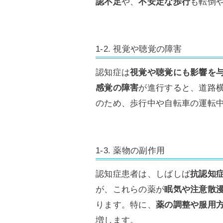
認不足
や、
不安定な歩行
も転倒
1-2. 視覚や聴覚の障害
認知症は
視覚や聴覚にも影響を
感覚の障害
が進行すると、道路
のため、歩行中や自転車の運転
1-3. 薬物の副作用
認知症患者は、しばしば
抗認知
が、これらの薬が
眠気や注意散
ります。特に、
薬の調整や服用
増します。