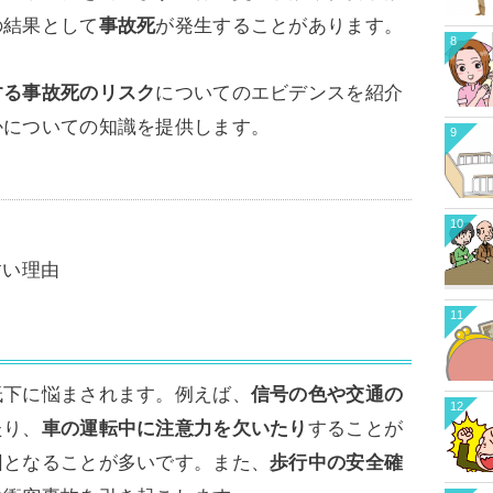
の結果として
事故死
が発生することがあります。
8
する事故死のリスク
についてのエビデンスを紹介
かについての知識を提供します。
9
10
すい理由
11
低下に悩まされます。例えば、
信号の色や交通の
12
たり、
車の運転中に注意力を欠いたり
することが
因となることが多いです。また、
歩行中の安全確