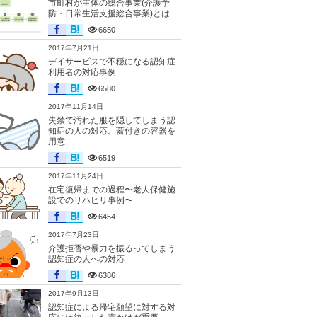
市町村が主体の総合事業(介護予
防・日常生活支援総合事業)とは
6650
2017年7月21日
デイサービスで不穏になる認知症
利用者の対応事例
6580
2017年11月14日
失禁で汚れた服を隠してしまう認
知症の人の対応。蓋付きの容器を
用意
6519
2017年11月24日
在宅復帰までの過程〜老人保健施
設でのリハビリ事例〜
6454
2017年7月23日
介護拒否や暴力を振るってしまう
認知症の人への対応
6386
2017年9月13日
認知症による帰宅願望に対する対