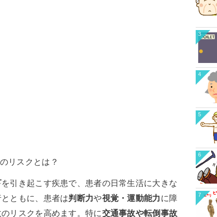
3
4
5
6
のリスクとは？
下
を引き起こす疾患で、患者の日常生活に大きな
7
行とともに、患者は
判断力
や
視覚・運動能力
に障
故のリスクを高めます。特に
交通事故や転倒事故