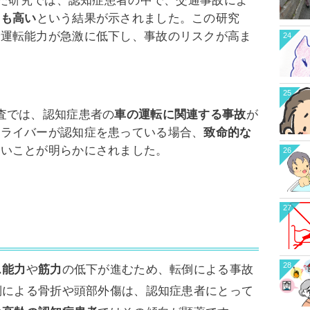
れた研究では、認知症患者の中で、交通事故によ
りも高い
という結果が示されました。この研究
で運転能力が急激に低下し、事故のリスクが高ま
24
25
査では、認知症患者の
車の運転に関連する事故
が
ドライバーが認知症を患っている場合、
致命的な
高いことが明らかにされました。
26
27
28
ス能力
や
筋力
の低下が進むため、転倒による事故
倒による骨折や頭部外傷は、認知症患者にとって