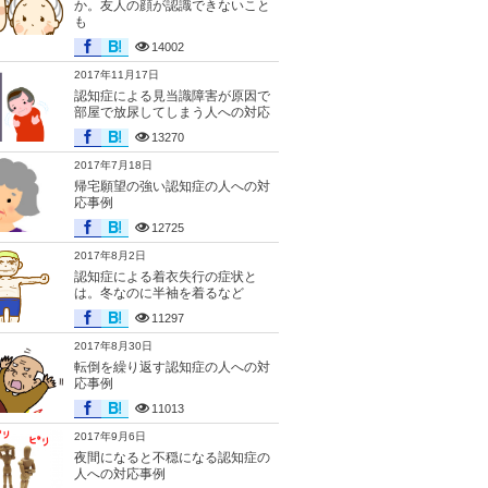
か。友人の顔が認識できないこと
も
14002
2017年11月17日
認知症による見当識障害が原因で
部屋で放尿してしまう人への対応
13270
2017年7月18日
帰宅願望の強い認知症の人への対
応事例
12725
2017年8月2日
認知症による着衣失行の症状と
は。冬なのに半袖を着るなど
11297
2017年8月30日
転倒を繰り返す認知症の人への対
応事例
11013
2017年9月6日
夜間になると不穏になる認知症の
人への対応事例