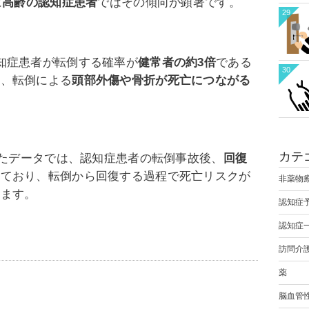
に
高齢の認知症患者
ではその傾向が顕著です。
29
知症患者が転倒する確率が
健常者の約3倍
である
30
た、転倒による
頭部外傷や骨折が死亡につながる
。
カテ
れたデータでは、認知症患者の転倒事故後、
回復
れており、転倒から回復する過程で死亡リスクが
非薬物
います。
認知症
認知症
訪問介
薬
脳血管