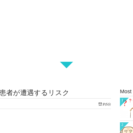
Most
症患者が遭遇するリスク
1
約5分
2