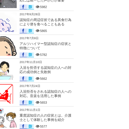
応には統一した声かけが重要
5982
2017年9月28日
認知症の周辺症状である異食行為
により便を食べることもある
5865
2017年7月9日
アルツハイマー型認知症の症状と
特徴について
5782
2017年11月10日
入浴を拒否する認知症の人への対
応の成功例と失敗例
5662
2017年7月24日
入浴拒否をされる認知症の人への
対応。音楽を活用した事例
5653
2017年11月1日
重度認知症の人の症状とは。介護
士として体験した事例を紹介
5577