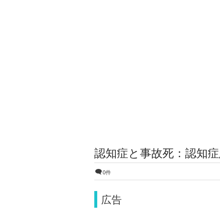
認知症と事故死：認知
0件
広告