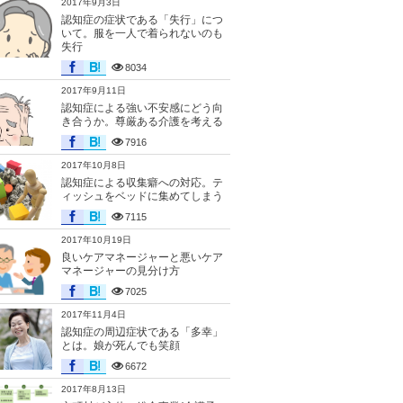
2017年9月3日
認知症の症状である「失行」につ
いて。服を一人で着られないのも
失行
8034
2017年9月11日
認知症による強い不安感にどう向
き合うか。尊厳ある介護を考える
7916
2017年10月8日
認知症による収集癖への対応。テ
ィッシュをベッドに集めてしまう
7115
2017年10月19日
良いケアマネージャーと悪いケア
マネージャーの見分け方
7025
2017年11月4日
認知症の周辺症状である「多幸」
とは。娘が死んでも笑顔
6672
2017年8月13日