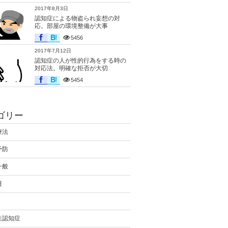
2017年8月3日
認知症による物盗られ妄想の対
応。部屋の環境整備が大事
5456
2017年7月12日
認知症の人が性的行為をする時の
対応法。明確な拒否が大切
5454
ゴリー
療法
予防
一般
護
性認知症