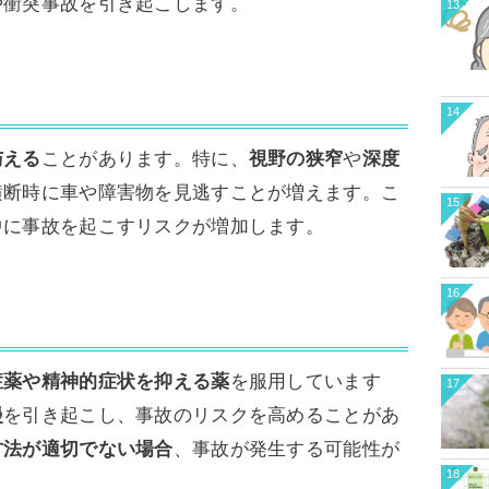
や衝突事故を引き起こします。
13
14
与える
ことがあります。特に、
視野の狭窄
や
深度
横断時に車や障害物を見逃すことが増えます。こ
15
中に事故を起こすリスクが増加します。
16
症薬や精神的症状を抑える薬
を服用しています
17
漫
を引き起こし、事故のリスクを高めることがあ
方法が適切でない場合
、事故が発生する可能性が
18