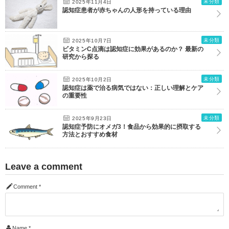
未分類
2025年11月4日
認知症患者が赤ちゃんの人形を持っている理由
未分類
2025年10月7日
ビタミンC点滴は認知症に効果があるのか？ 最新の
研究から探る
未分類
2025年10月2日
認知症は薬で治る病気ではない：正しい理解とケア
の重要性
未分類
2025年9月23日
認知症予防にオメガ3！食品から効果的に摂取する
方法とおすすめ食材
Leave a comment
Comment
*
Name
*