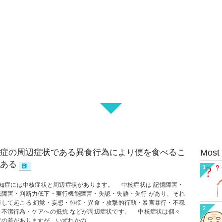
症の周辺症状である異食行為により便を食べるこ
Most
ある
1
症には中核症状と周辺症状があります。 中核症状は 記憶障害・
識障害・判断力低下・実行機能障害・失認・失語・失行 があり、それ
随して起こる 幻覚・妄想・徘徊・異食・攻撃的行動・暴言暴行・不穏
2
・不潔行為・ケアへの抵抗 などが周辺症状です。 中核症状は個々
の差がありますが、いずれかの...