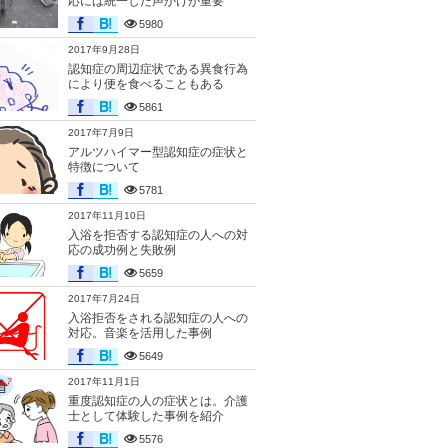
応には統一した声かけが重要
5980
2017年9月28日
認知症の周辺症状である異食行為
により便を食べることもある
5861
2017年7月9日
アルツハイマー型認知症の症状と
特徴について
5781
2017年11月10日
入浴を拒否する認知症の人への対
応の成功例と失敗例
5659
2017年7月24日
入浴拒否をされる認知症の人への
対応。音楽を活用した事例
5649
2017年11月1日
重度認知症の人の症状とは。介護
士として体験した事例を紹介
5576