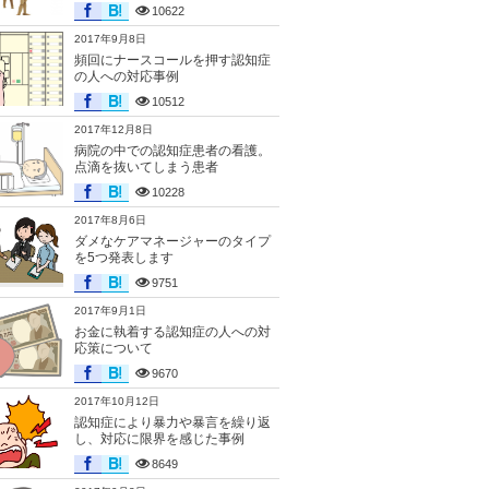
10622
2017年9月8日
頻回にナースコールを押す認知症
の人への対応事例
10512
2017年12月8日
病院の中での認知症患者の看護。
点滴を抜いてしまう患者
10228
2017年8月6日
ダメなケアマネージャーのタイプ
を5つ発表します
9751
2017年9月1日
お金に執着する認知症の人への対
応策について
9670
2017年10月12日
認知症により暴力や暴言を繰り返
し、対応に限界を感じた事例
8649