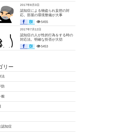
2017年8月3日
認知症による物盗られ妄想の対
応。部屋の環境整備が大事
5455
2017年7月12日
認知症の人が性的行為をする時の
対応法。明確な拒否が大切
5453
ゴリー
療法
予防
一般
護
性認知症