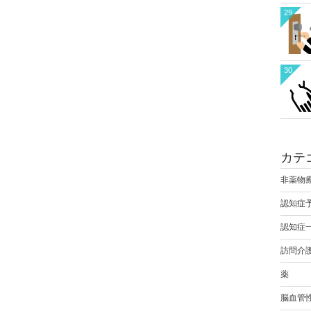
29
30
カテ
非薬物
認知症
認知症
訪問介
薬
脳血管