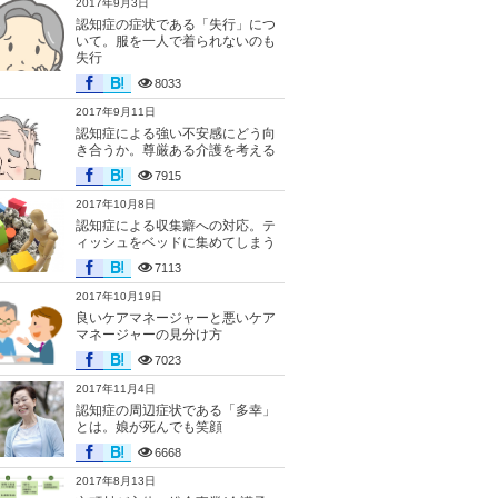
2017年9月3日
認知症の症状である「失行」につ
いて。服を一人で着られないのも
失行
8033
2017年9月11日
認知症による強い不安感にどう向
き合うか。尊厳ある介護を考える
7915
2017年10月8日
認知症による収集癖への対応。テ
ィッシュをベッドに集めてしまう
7113
2017年10月19日
良いケアマネージャーと悪いケア
マネージャーの見分け方
7023
2017年11月4日
認知症の周辺症状である「多幸」
とは。娘が死んでも笑顔
6668
2017年8月13日