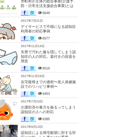
市町村が主体の総合事業(介護予
防・日常生活支援総合事業)とは
6648
2017年7月21日
デイサービスで不穏になる認知症
利用者の対応事例
6577
2017年11月14日
失禁で汚れた服を隠してしまう認
知症の人の対応。蓋付きの容器を
用意
6516
2017年11月24日
在宅復帰までの過程〜老人保健施
設でのリハビリ事例〜
6453
2017年7月23日
介護拒否や暴力を振るってしまう
認知症の人への対応
6385
2017年9月13日
認知症による帰宅願望に対する対