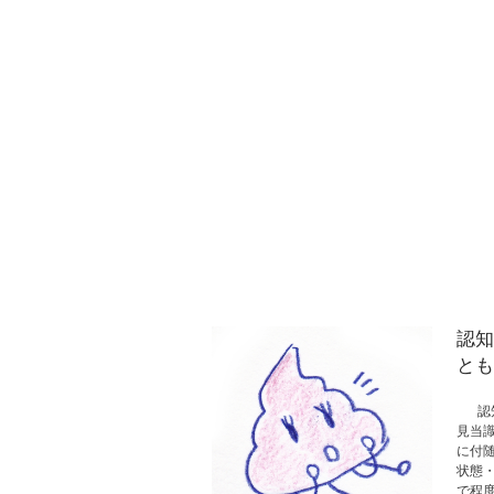
認知
とも
認知
見当
に付
状態
で程度