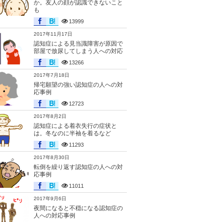
か。友人の顔が認識できないこと
も
13999
2017年11月17日
認知症による見当識障害が原因で
部屋で放尿してしまう人への対応
13266
2017年7月18日
帰宅願望の強い認知症の人への対
応事例
12723
2017年8月2日
認知症による着衣失行の症状と
は。冬なのに半袖を着るなど
11293
2017年8月30日
転倒を繰り返す認知症の人への対
応事例
11011
2017年9月6日
夜間になると不穏になる認知症の
人への対応事例